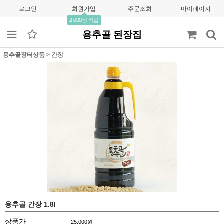
로그인
회원가입
주문조회
마이페이지
2,000원 적립
용추골 된장집
용추골장터상품
>
간장
용추골 간장 1.8l
상품가
25,000
원