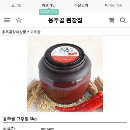
로그인
회원가입
주문조회
마이페이지
2,000원 적립
용추골 된장집
용추골장터상품
>
고추장
용추골 고추장 3kg
상품가
80,000
원