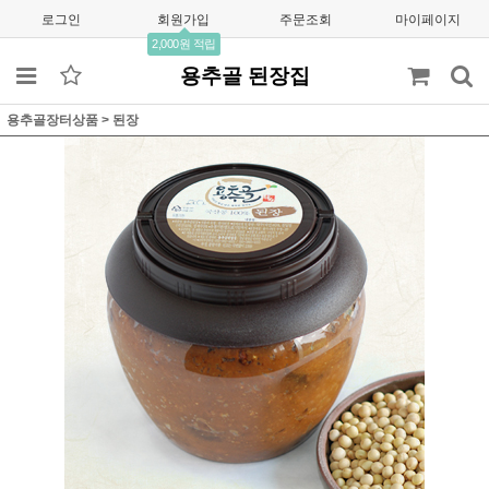
로그인
회원가입
주문조회
마이페이지
2,000원 적립
용추골 된장집
용추골장터상품
>
된장