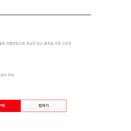
산물로 전통방법으로 정성껏 담근 용추골 조청 고추장
배송비 무료
구매
찜하기