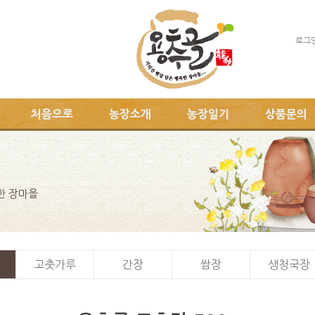
로그
처음으로
농장소개
농장일기
상품문의
한 장마을
고춧가루
간장
쌈장
생청국장