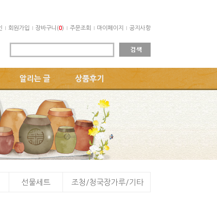
인
회원가입
장바구니(
0
)
주문조회
마이페이지
공지사항
알리는 글
상품후기
선물세트
조청/청국장가루/기타