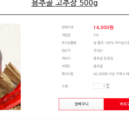
용추골 고추장 500g
14,000
원
판매가격
적립금
2%
추가상품명
질 좋은 100% 우리농
원산지
국내산
제조사
용추골 된장집
브랜드
용추골
특이사항
40,000원 이상 구매시 
수량
장바구니
바로