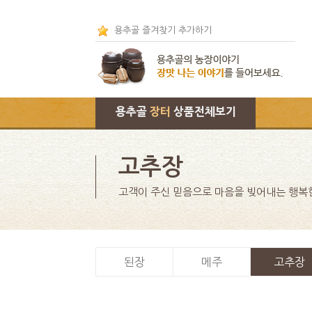
용추골 즐겨찾기 추가하기
용추골
장터
상품전체보기
고추장
고객이 주신 믿음으로 마음을 빚어내는 행복
된장
메주
고추장