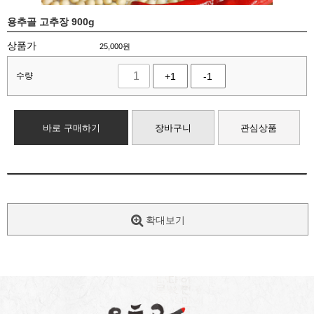
용추골 고추장 900g
상품가
25,000
원
수량
+1
-1
바로 구매하기
장바구니
관심상품
확대보기