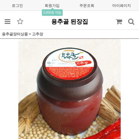
로그인
회원가입
주문조회
마이페이지
2,000원 적립
용추골 된장집
용추골장터상품
>
고추장