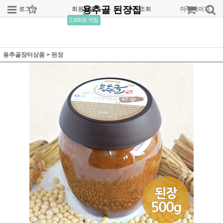
용추골 된장집
로그인
회원가입
주문조회
마이페이지
2,000원 적립
용추골장터상품
>
된장