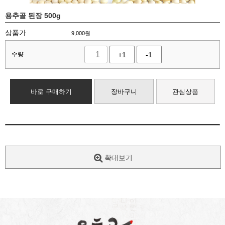
용추골 된장 500g
상품가
9,000
원
수량
+1
-1
바로 구매하기
장바구니
관심상품
확대보기