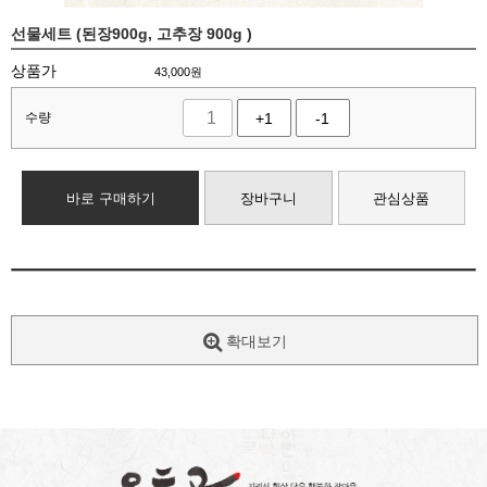
선물세트 (된장900g, 고추장 900g )
상품가
43,000
원
수량
+1
-1
바로 구매하기
장바구니
관심상품
확대보기