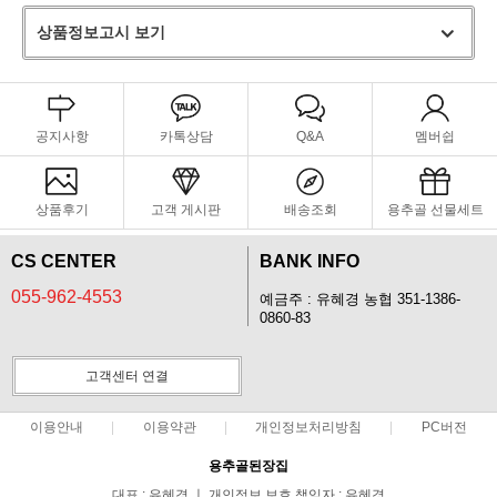
상품정보고시 보기
공지사항
카톡상담
Q&A
멤버쉽
상품후기
고객 게시판
배송조회
용추골 선물세트
CS CENTER
BANK INFO
055-962-4553
예금주 : 유혜경 농협 351-1386-
0860-83
고객센터 연결
이용안내
이용약관
개인정보처리방침
PC버전
용추골된장집
대표 : 유혜경 ㅣ 개인정보 보호 책임자 : 유혜경