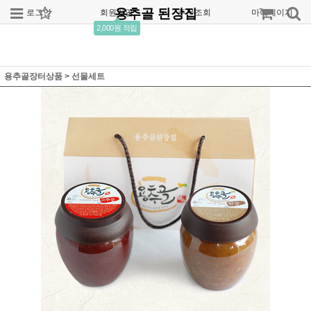
용추골 된장집
로그인
회원가입
주문조회
마이페이지
2,000원 적립
용추골장터상품
>
선물세트