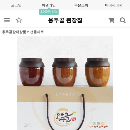
로그인
회원가입
주문조회
마이페이지
2,000원 적립
용추골 된장집
용추골장터상품
>
선물세트