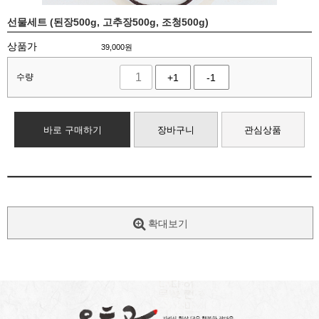
선물세트 (된장500g, 고추장500g, 조청500g)
상품가
39,000
원
수량
+1
-1
바로 구매하기
장바구니
관심상품
확대보기