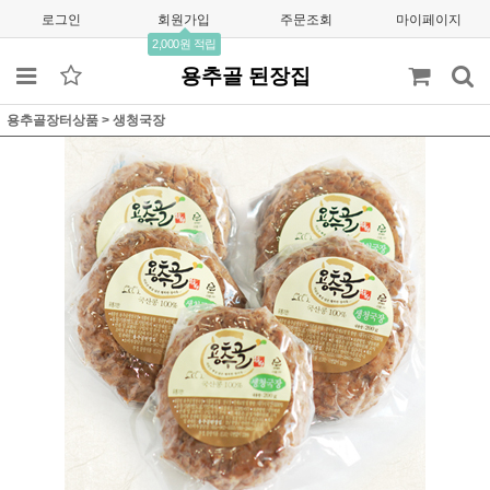
로그인
회원가입
주문조회
마이페이지
2,000원 적립
용추골 된장집
용추골장터상품
>
생청국장