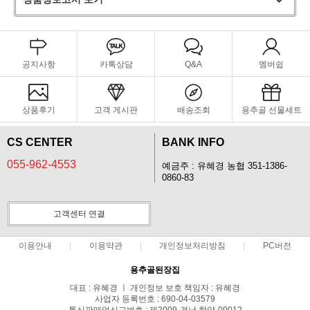
공지사항
카톡상담
Q&A
멤버쉽
상품후기
고객 게시판
배송조회
용추골 선물세트
CS CENTER
BANK INFO
055-962-4553
예금주 : 유혜경 농협 351-1386-
0860-83
고객센터 연결
이용안내
이용약관
개인정보처리방침
PC버전
용추골된장집
대표 : 유혜경 ㅣ 개인정보 보호 책임자 : 유혜경
사업자 등록번호 : 690-04-03579
통신판매업신고번호 : 제2009-경남 함양-00012