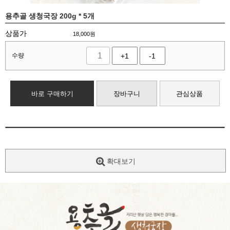
용추골 생청국장 200g * 5개
상품가
18,000
원
수량
+1
-1
바로 구매하기
장바구니
관심상품
확대보기