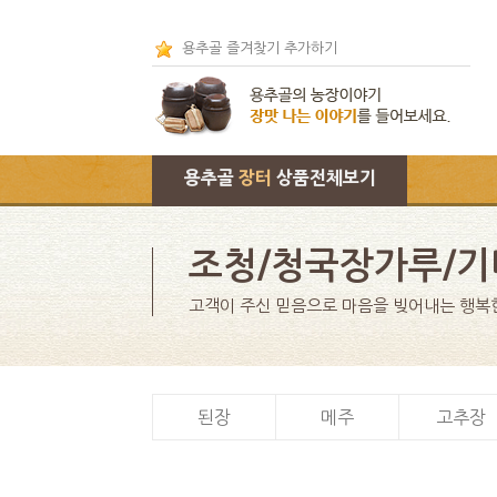
용추골 즐겨찾기 추가하기
용추골
장터
상품전체보기
조청/청국장가루/기
고객이 주신 믿음으로 마음을 빚어내는 행복
된장
메주
고추장