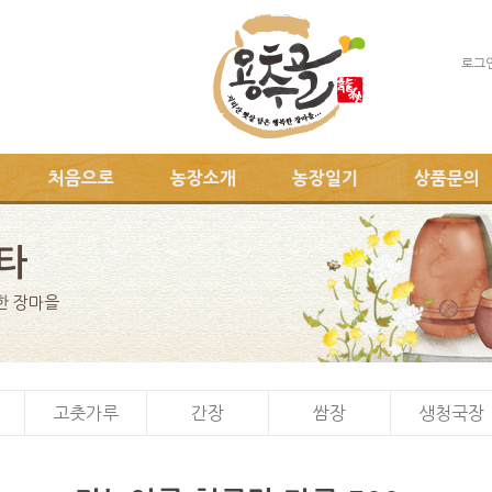
로그
처음으로
농장소개
농장일기
상품문의
타
한 장마을
고춧가루
간장
쌈장
생청국장