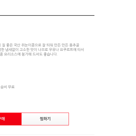
 질 좋은 국산 쥐눈이콩으로 잘 띄워 만든 만든 용추골
한 냄새없이 고소한 맛이 나므로 우유나 요쿠르트에 타서
각종 요리소스에 첨가해 드셔도 좋습니다.
배송비 무료
구매
찜하기