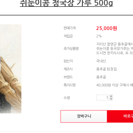
쥐눈이콩 청국장 가루 500g
25,000
원
판매가격
적립금
2%
지리산 함양군 용추골에서
추가상품명
쥐눈이콩 청국장가루는 역
드시면 한끼식사로, 또 
원산지
국내산
제조사
용추골 된장집
브랜드
용추골
특이사항
40,000원 이상 구매시 
수량
장바구니
바로