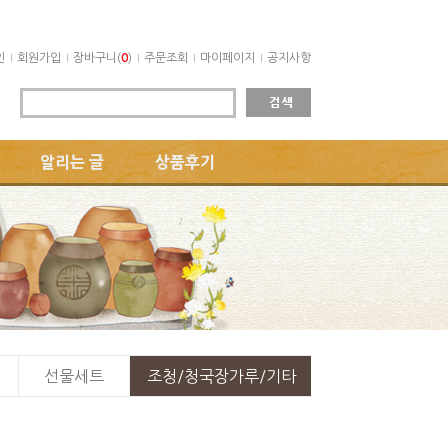
인
회원가입
장바구니(
0
)
주문조회
마이페이지
공지사항
알리는 글
상품후기
선물세트
조청/청국장가루/기타