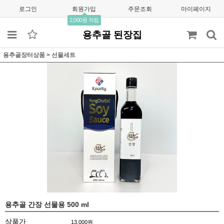
로그인
회원가입
주문조회
마이페이지
2,000원 적립
용추골 된장집
용추골장터상품
>
선물세트
용추골 간장 선물용 500 ml
상품가
13,000
원