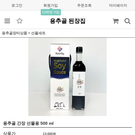
로그인
회원가입
주문조회
마이페이지
2,000원 적립
용추골 된장집
용추골장터상품
>
선물세트
용추골 간장 선물용 500 ml
상품가
13,000
원