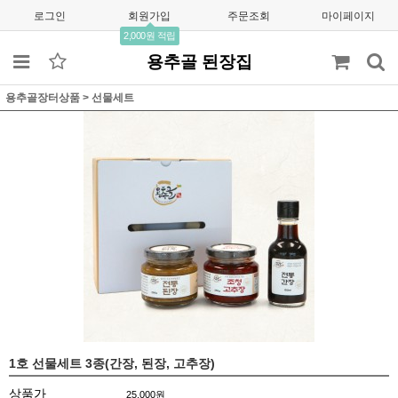
로그인
회원가입
주문조회
마이페이지
2,000원 적립
용추골 된장집
용추골장터상품
>
선물세트
1호 선물세트 3종(간장, 된장, 고추장)
상품가
25,000
원