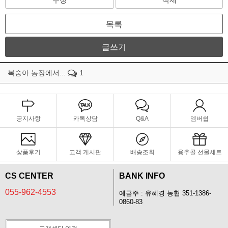
수정
삭제
목록
글쓰기
복숭아 농장에서...
1
공지사항
카톡상담
Q&A
멤버쉽
상품후기
고객 게시판
배송조회
용추골 선물세트
CS CENTER
BANK INFO
055-962-4553
예금주 : 유혜경 농협 351-1386-
0860-83