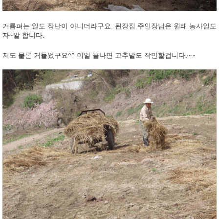
거름펴는 일도 장난이 아니더라구요. 된장집 주인장님은 원래 농사일도
자~알 합니다.
저도 물론 거들었구요^^ 이일 끝나면 고추밭도 작만할겁니다.~~