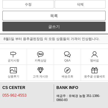
수정
삭제
목록
글쓰기
8월1일 부터 용추골된장집 의 모등 상품들의 가격이 인상됩니다.
공지사항
카톡상담
Q&A
멤버쉽
상품후기
고객 게시판
배송조회
용추골 선물세트
CS CENTER
BANK INFO
055-962-4553
예금주 : 유혜경 농협 351-1386-
0860-83