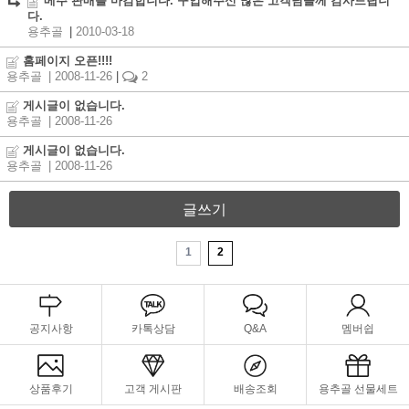
메주 판매를 마감합니다. 구입해주신 많은 고객님들께 감사드립니
다.
용추골
|
2010-03-18
홈페이지 오픈!!!!
용추골
| 2008-11-26
|
2
게시글이 없습니다.
용추골
| 2008-11-26
게시글이 없습니다.
용추골
| 2008-11-26
글쓰기
1
2
공지사항
카톡상담
Q&A
멤버쉽
상품후기
고객 게시판
배송조회
용추골 선물세트