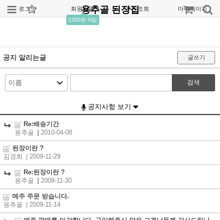
용추골 된장집
로그인
회원가입
주문조회
마이페이지
2,000원 적립
공지 알리는글
글쓰기
검색
공지사항 보기
Re:배송기간
용추골
|
2010-04-08
된장이란 ?
김경희
| 2009-11-29
Re:된장이란 ?
용추골
|
2009-11-30
메주 주문 받습니다.
용추골
| 2009-11-14