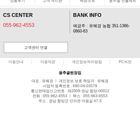
상품후기
고객 게시판
배송조회
용추골 선물세트
CS CENTER
BANK INFO
055-962-4553
예금주 : 유혜경 농협 351-1386-
0860-83
고객센터 연결
이용안내
이용약관
개인정보처리방침
PC버전
용추골된장집
대표 : 유혜경 ㅣ 개인정보 보호 책임자 : 유혜경
사업자 등록번호 : 690-04-03579
통신판매업신고번호 : 제2009-경남 함양-00012
전화 : 055-962-4553 ㅣ 팩스 : 055-963-6553
주소 : 경남 함양군 안의면 마음길 47-3