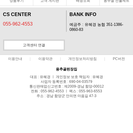
상품후기
고객 게시판
배송조회
용추골 선물세트
CS CENTER
BANK INFO
055-962-4553
예금주 : 유혜경 농협 351-1386-
0860-83
고객센터 연결
이용안내
이용약관
개인정보처리방침
PC버전
용추골된장집
대표 : 유혜경 ㅣ 개인정보 보호 책임자 : 유혜경
사업자 등록번호 : 690-04-03579
통신판매업신고번호 : 제2009-경남 함양-00012
전화 : 055-962-4553 ㅣ 팩스 : 055-963-6553
주소 : 경남 함양군 안의면 마음길 47-3