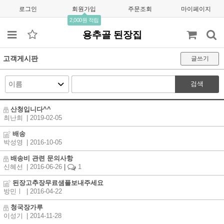
로그인
회원가입
주문조회
마이페이지
2,000원 적립
용추골 된장집
고객게시판
글쓰기
검색
산청입니다^^
최난희
| 2019-02-05
배송
박성영
| 2016-10-05
배송비 관련 문의사항
신혜선
| 2016-06-26
|
1
된장고추장무료샘플보내주세요
방민ㅣ
| 2016-04-22
청국장가루
이성기
| 2014-11-28