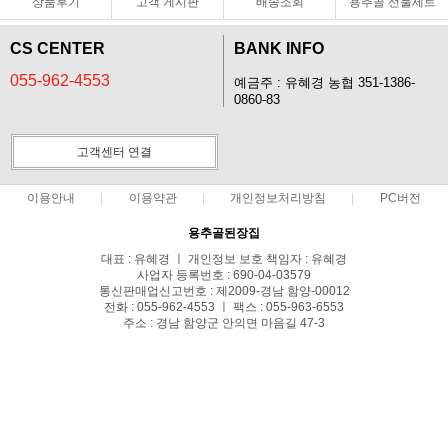
상품후기
고객 게시판
배송조회
용추골 선물세트
CS CENTER
BANK INFO
055-962-4553
예금주 : 유혜경 농협 351-1386-
0860-83
고객센터 연결
이용안내
이용약관
개인정보처리방침
PC버전
용추골된장집
대표 : 유혜경 ㅣ 개인정보 보호 책임자 : 유혜경
사업자 등록번호 : 690-04-03579
통신판매업신고번호 : 제2009-경남 함양-00012
전화 : 055-962-4553 ㅣ 팩스 : 055-963-6553
주소 : 경남 함양군 안의면 마음길 47-3