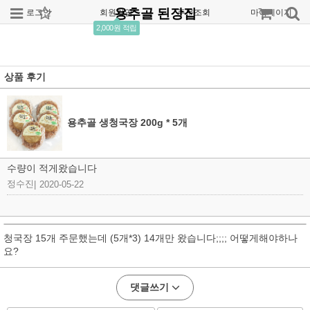
용추골 된장집
로그인
회원가입
주문조회
마이페이지
2,000원 적립
상품 후기
용추골 생청국장 200g * 5개
수량이 적게왔습니다
정수진
|
2020-05-22
청국장 15개 주문했는데 (5개*3) 14개만 왔습니다;;;; 어떻게해야하나
요?
댓글쓰기