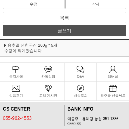
수정
삭제
목록
글쓰기
용추골 생청국장 200g * 5개
수량이 적게왔습니다
공지사항
카톡상담
Q&A
멤버쉽
상품후기
고객 게시판
배송조회
용추골 선물세트
CS CENTER
BANK INFO
055-962-4553
예금주 : 유혜경 농협 351-1386-
0860-83