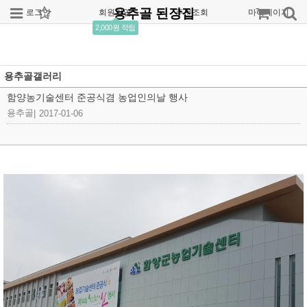
용추골 된장집
로그인
회원가입
주문조회
마이페이지
2,000원 적립
용추골갤러리
함양농기술센터 준공식겸 농업인의날 행사
용추골
|
2017-01-06