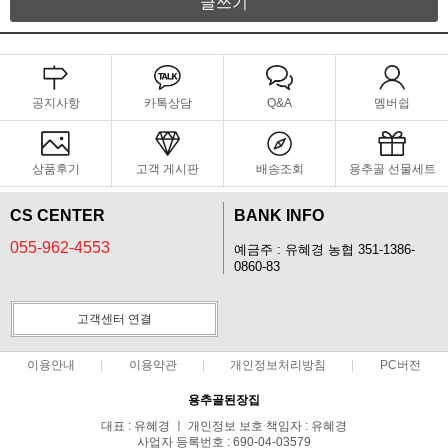
글쓰기
공지사항
카톡상담
Q&A
멤버쉽
상품후기
고객 게시판
배송조회
용추골 선물세트
CS CENTER
BANK INFO
055-962-4553
예금주 : 유혜경 농협 351-1386-
0860-83
고객센터 연결
이용안내
이용약관
개인정보처리방침
PC버전
용추골된장집
대표 : 유혜경 ㅣ 개인정보 보호 책임자 : 유혜경
사업자 등록번호 : 690-04-03579