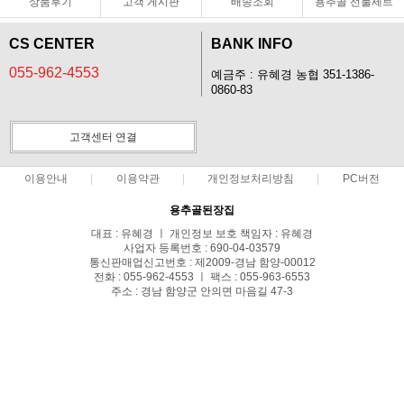
상품후기
고객 게시판
배송조회
용추골 선물세트
CS CENTER
BANK INFO
055-962-4553
예금주 : 유혜경 농협 351-1386-
0860-83
고객센터 연결
이용안내
이용약관
개인정보처리방침
PC버전
용추골된장집
대표 : 유혜경 ㅣ 개인정보 보호 책임자 : 유혜경
사업자 등록번호 : 690-04-03579
통신판매업신고번호 : 제2009-경남 함양-00012
전화 : 055-962-4553 ㅣ 팩스 : 055-963-6553
주소 : 경남 함양군 안의면 마음길 47-3