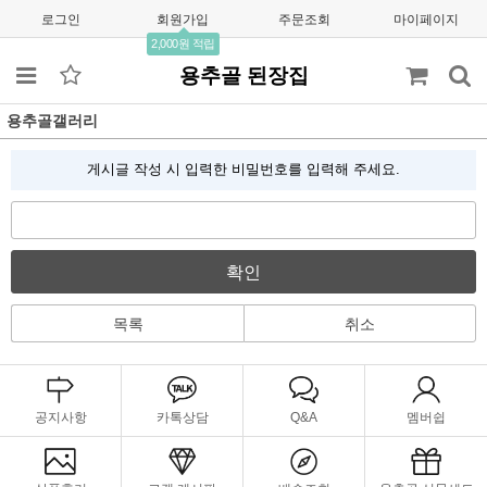
로그인
회원가입
주문조회
마이페이지
2,000원 적립
용추골 된장집
용추골갤러리
게시글 작성 시 입력한 비밀번호를 입력해 주세요.
확인
목록
취소
공지사항
카톡상담
Q&A
멤버쉽