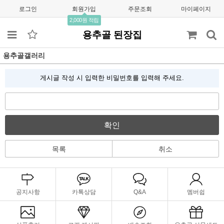
로그인
회원가입
주문조회
마이페이지
2,000원 적립
용추골 된장집
용추골갤러리
게시글 작성 시 입력한 비밀번호를 입력해 주세요.
확인
목록
취소
공지사항
카톡상담
Q&A
멤버쉽