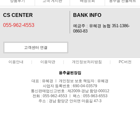
상품후기
고객 게시판
배송조회
용추골 선물세트
CS CENTER
BANK INFO
055-962-4553
예금주 : 유혜경 농협 351-1386-
0860-83
고객센터 연결
이용안내
이용약관
개인정보처리방침
PC버전
용추골된장집
대표 : 유혜경 ㅣ 개인정보 보호 책임자 : 유혜경
사업자 등록번호 : 690-04-03579
통신판매업신고번호 : 제2009-경남 함양-00012
전화 : 055-962-4553 ㅣ 팩스 : 055-963-6553
주소 : 경남 함양군 안의면 마음길 47-3