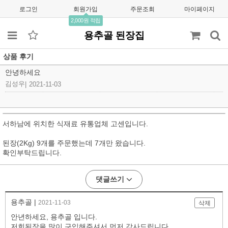
로그인
회원가입
주문조회
마이페이지
2,000원 적립
용추골 된장집
상품 후기
안녕하세요
김성우
|
2021-11-03
서하남에 위치한 식재료 유통업체 고센입니다.
된장(2Kg) 9개를 주문했는데 7개만 왔습니다.
확인부탁드립니다.
댓글쓰기
용추골 |
2021-11-03
삭제
안년하세요, 용추골 입니다.
저희된장을 많이 구입해주셔서 먼저 감사드립니다.