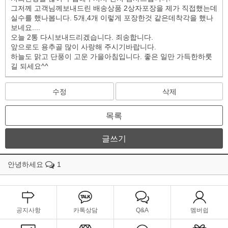
그저께 고객님께보내드린 배송상품 2상자포장을 제가 직접했는데
실수를 했나봅니다. 5개,4개 이렇게 포장한것 같은데착각을 했나
보네요....
오늘 2통 다시보내드리겠습니다. 죄송합니다.
앞으로도 용추골 많이 사랑해 주시기바랍니다.
하늘도 맑고 단풍이 고운 가을아침입니다. 좋은 일만 가득한하룻
길 되세요^^
수정
삭제
목록
글쓰기
안녕하세요
1
공지사항
카톡상담
Q&A
멤버쉽