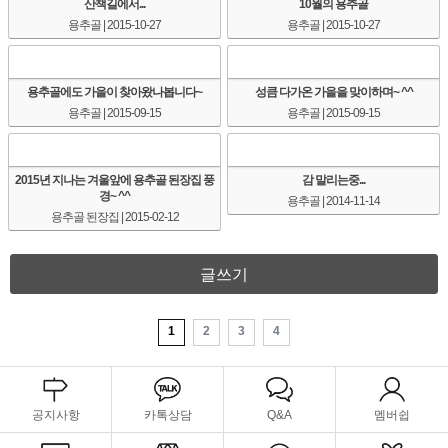
산책길에서...
10월의 용추골
용추골
| 2015-10-27
용추골
| 2015-10-27
용추골에도 가을이 찾아왔나봅니다~
성큼 다가온 가을을 맞이하며~ ^^
용추골
| 2015-09-15
용추골
| 2015-09-15
2015년 지나는 겨울앞에 용추골 된장집 풍
감 말리는중...
경~ ^^
용추골
| 2014-11-14
용추골 된장집
| 2015-02-12
글쓰기
1
2
3
4
공지사항
카톡상담
Q&A
멤버쉽