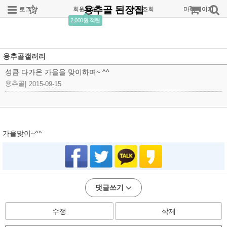
용추골 된장집
로그인
회원가입
주문조회
마이페이지
2,000원 적립
용추골갤러리
성큼 다가온 가을을 맞이하며~ ^^
용추골
|
2015-09-15
가을맞이~^^
댓글쓰기
수정
삭제