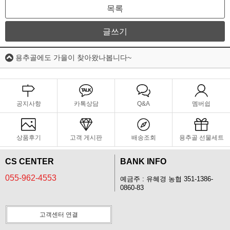
목록
글쓰기
용추골에도 가을이 찾아왔나봅니다~
공지사항
카톡상담
Q&A
멤버쉽
상품후기
고객 게시판
배송조회
용추골 선물세트
CS CENTER
BANK INFO
055-962-4553
예금주 : 유혜경 농협 351-1386-
0860-83
고객센터 연결