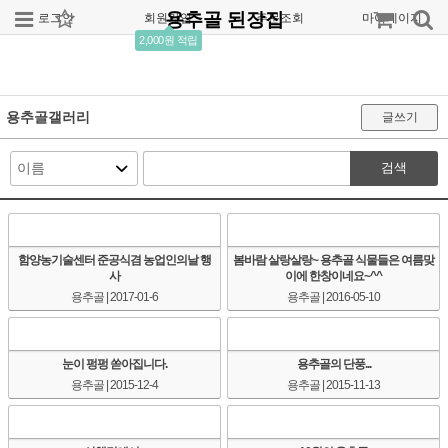
용추골 된장집
로그인
회원가입
주문조회
마이페이지
2,000원 적립
용추골갤러리
글쓰기
검색
함양농기술센터 준공식겸 농업인의날 행
봄바람 살랑살랑~ 용추골 식물들은 여름맞
사
이에 한창이네요~^^
용추골
| 2017-01-6
용추골
| 2016-05-10
눈이 펑펑 쏟아집니다.
용추골의 단풍...
용추골
| 2015-12-4
용추골
| 2015-11-13