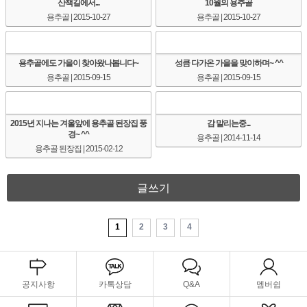
산책길에서...
10월의 용추골
용추골
| 2015-10-27
용추골
| 2015-10-27
용추골에도 가을이 찾아왔나봅니다~
성큼 다가온 가을을 맞이하며~ ^^
용추골
| 2015-09-15
용추골
| 2015-09-15
2015년 지나는 겨울앞에 용추골 된장집 풍
감 말리는중...
경~ ^^
용추골
| 2014-11-14
용추골 된장집
| 2015-02-12
글쓰기
1
2
3
4
공지사항
카톡상담
Q&A
멤버쉽