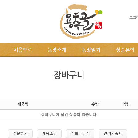
로그
처음으로
농장소개
농장일기
상품문의
장바구니
제품명
수량
적립
장바구니에 담긴 상품이 없습니다.
주문하기
계속쇼핑
카트비우기
견적서출력