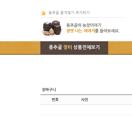
용추골 즐겨찾기 추가하기
용추골
장터
상품전체보기
장바구니
번호
사진