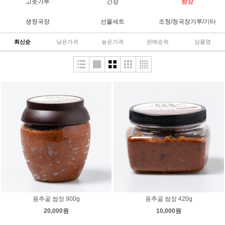
고춧가루
간장
쌈장
생청국장
선물세트
조청/청국장가루/기타
최신순
낮은가격
높은가격
판매순위
상품명
용추골 쌈장 900g
용추골 쌈장 420g
20,000원
10,000원