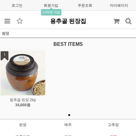
로그인
회원가입
주문조회
마이페이지
2,000원 적립
용추골 된장집
쌈장
BEST ITEMS
1
용추골 된장 2kg
34,000원
된장
메주
고추장