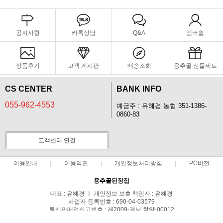
공지사항
카톡상담
Q&A
멤버쉽
상품후기
고객 게시판
배송조회
용추골 선물세트
CS CENTER
BANK INFO
055-962-4553
예금주 : 유혜경 농협 351-1386-
0860-83
고객센터 연결
이용안내
이용약관
개인정보처리방침
PC버전
용추골된장집
대표 : 유혜경 ㅣ 개인정보 보호 책임자 : 유혜경
사업자 등록번호 : 690-04-03579
통신판매업신고번호 : 제2009-경남 함양-00012
전화 : 055-962-4553 ㅣ 팩스 : 055-963-6553