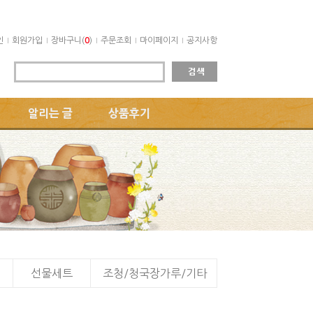
인
회원가입
장바구니(
0
)
주문조회
마이페이지
공지사항
알리는 글
상품후기
선물세트
조청/청국장가루/기타