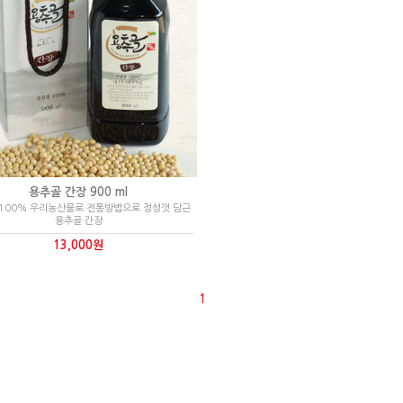
용추골 간장 900 ml
 100% 우리농산물로 전통방법으로 정성껏 담근
용추골 간장
13,000원
1