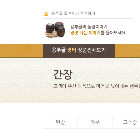
용추골 즐겨찾기 추가하기
용추골
장터
상품전체보기
간장
고객이 주신 믿음으로 마음을 빚어내는 행복
된장
메주
고추장