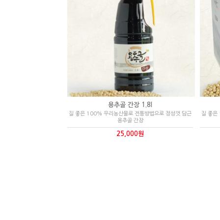
용추골 간장 1.8l
질 좋은 100% 우리농산물로 전통방법으로 정성껏 담근
질 좋은
용추골 간장
25,000원