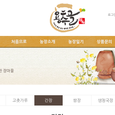
로그
처음으로
농장소개
농장일기
상품문의
한 장마을
고춧가루
간장
쌈장
생청국장