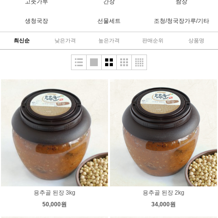
고춧가루
간장
쌈장
생청국장
선물세트
조청/청국장가루/기타
최신순
낮은가격
높은가격
판매순위
상품명
용추골 된장 3kg
용추골 된장 2kg
50,000원
34,000원