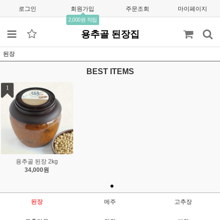
로그인
회원가입
주문조회
마이페이지
2,000원 적립
용추골 된장집
된장
BEST ITEMS
1
용추골 된장 2kg
34,000원
된장
메주
고추장