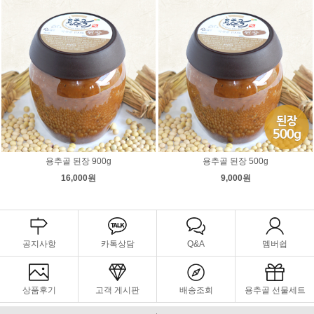
용추골 된장 900g
용추골 된장 500g
16,000원
9,000원
공지사항
카톡상담
Q&A
멤버쉽
상품후기
고객 게시판
배송조회
용추골 선물세트